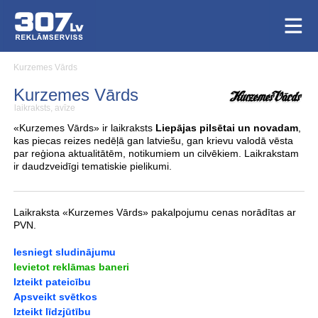
Kurzemes Vārds
Kurzemes Vārds
laikraksts, avīze
«Kurzemes Vārds» ir laikraksts
Liepājas pilsētai un novadam
,
kas piecas reizes nedēļā gan latviešu, gan krievu valodā vēsta
par reģiona aktualitātēm, notikumiem un cilvēkiem. Laikrakstam
ir daudzveidīgi tematiskie pielikumi.
Laikraksta «Kurzemes Vārds» pakalpojumu cenas norādītas ar
PVN.
Iesniegt sludinājumu
Ievietot reklāmas baneri
Izteikt pateicību
Apsveikt svētkos
Izteikt līdzjūtību