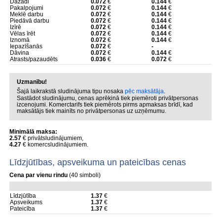
Dažādi
0.072
€
0.144
€
Pakalpojumi
0.072
€
0.144
€
Meklē darbu
0.072
€
0.144
€
Piedāvā darbu
0.072
€
0.144
€
Izīrē
0.072
€
0.144
€
Vēlas īrēt
0.072
€
0.144
€
Iznomā
0.072
€
0.144
€
Iepazīšanās
0.072
€
-
Dāvina
0.072
€
0.144
€
Atrasts/pazaudēts
0.036
€
0.072
€
Uzmanību!
Šajā laikrakstā sludinājuma tipu nosaka
pēc maksātāja
.
Sastādot sludinājumu, cenas aprēķinā tiek piemēroti privātpersonas
izcenojumi. Komerctarifs tiek piemērots pirms apmaksas brīdī, kad
maksātājs tiek mainīts no privātpersonas uz uzņēmumu.
Minimālā maksa:
2.57
€ privātsludinājumiem,
4.27
€ komercsludinājumiem.
Līdzjūtības, apsveikuma un pateicības cenas
Cena par vienu rindu
(40 simboli)
Līdzjūtība
1.37
€
Apsveikums
1.37
€
Pateicība
1.37
€