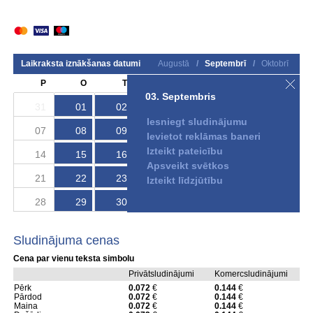
Laikraksta iznākšanas datumi
Augustā
/
Septembrī
/
Oktobrī
P
O
T
C
P
S
S
03. Septembris
31
01
02
03
04
05
06
Iesniegt sludinājumu
07
08
09
10
11
12
13
Ievietot reklāmas baneri
Izteikt pateicību
14
15
16
17
18
19
20
Apsveikt svētkos
21
22
23
24
25
26
27
Izteikt līdzjūtību
28
29
30
01
02
03
04
Sludinājuma cenas
Cena par vienu teksta simbolu
Privātsludinājumi
Komercsludinājumi
Pērk
0.072
€
0.144
€
Pārdod
0.072
€
0.144
€
Maina
0.072
€
0.144
€