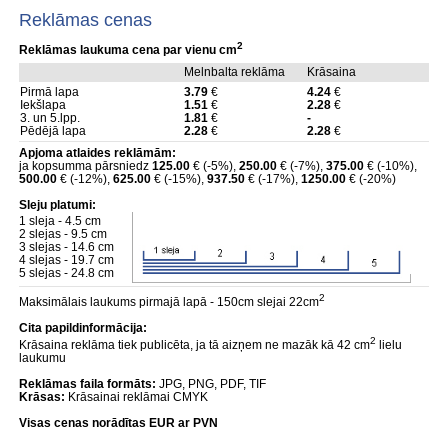
Reklāmas cenas
2
Reklāmas laukuma cena par vienu cm
Melnbalta reklāma
Krāsaina
Pirmā lapa
3.79
€
4.24
€
Iekšlapa
1.51
€
2.28
€
3. un 5.lpp.
1.81
€
-
Pēdējā lapa
2.28
€
2.28
€
Apjoma atlaides reklāmām:
ja kopsumma pārsniedz
125.00
€ (-5%),
250.00
€ (-7%),
375.00
€ (-10%),
500.00
€ (-12%),
625.00
€ (-15%),
937.50
€ (-17%),
1250.00
€ (-20%)
Sleju platumi:
1 sleja - 4.5 cm
2 slejas - 9.5 cm
3 slejas - 14.6 cm
4 slejas - 19.7 cm
5 slejas - 24.8 cm
2
Maksimālais laukums pirmajā lapā - 150cm slejai 22cm
Cita papildinformācija:
2
Krāsaina reklāma tiek publicēta, ja tā aizņem ne mazāk kā 42 cm
lielu
laukumu
Reklāmas faila formāts:
JPG, PNG, PDF, TIF
Krāsas:
Krāsainai reklāmai CMYK
Visas cenas norādītas EUR ar PVN