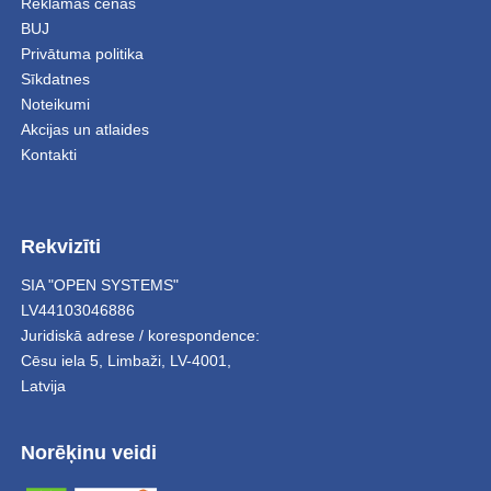
Reklāmas cenas
BUJ
Privātuma politika
Sīkdatnes
Noteikumi
Akcijas un atlaides
Kontakti
Rekvizīti
SIA "OPEN SYSTEMS"
LV44103046886
Juridiskā adrese / korespondence:
Cēsu iela 5
,
Limbaži
,
LV-4001,
Latvija
Norēķinu veidi