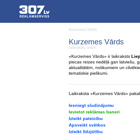
Kurzemes Vārds
Kurzemes Vārds
laikraksts, avīze
«Kurzemes Vārds» ir laikraksts
Lie
piecas reizes nedēļā gan latviešu, 
aktualitātēm, notikumiem un cilvēki
tematiskie pielikumi.
Laikraksta «Kurzemes Vārds» pakal
Iesniegt sludinājumu
Ievietot reklāmas baneri
Izteikt pateicību
Apsveikt svētkos
Izteikt līdzjūtību