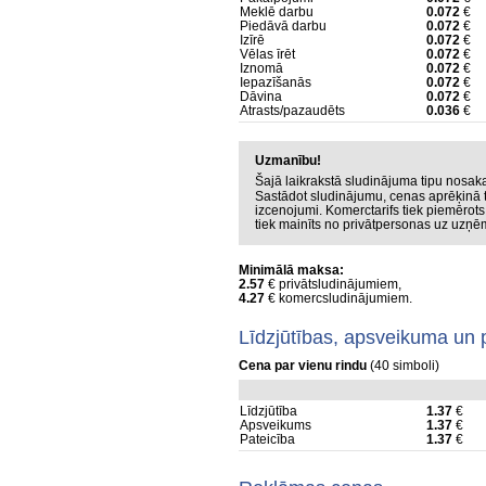
Meklē darbu
0.072
€
Piedāvā darbu
0.072
€
Izīrē
0.072
€
Vēlas īrēt
0.072
€
Iznomā
0.072
€
Iepazīšanās
0.072
€
Dāvina
0.072
€
Atrasts/pazaudēts
0.036
€
Uzmanību!
Šajā laikrakstā sludinājuma tipu nosa
Sastādot sludinājumu, cenas aprēķinā t
izcenojumi. Komerctarifs tiek piemērot
tiek mainīts no privātpersonas uz uzņ
Minimālā maksa:
2.57
€ privātsludinājumiem,
4.27
€ komercsludinājumiem.
Līdzjūtības, apsveikuma un 
Cena par vienu rindu
(40 simboli)
Līdzjūtība
1.37
€
Apsveikums
1.37
€
Pateicība
1.37
€