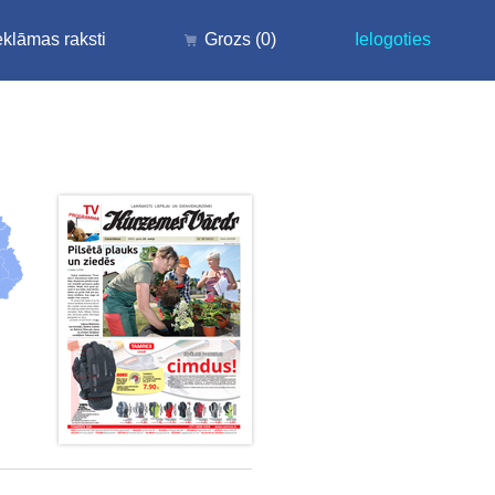
klāmas raksti
Grozs
(0)
Ielogoties