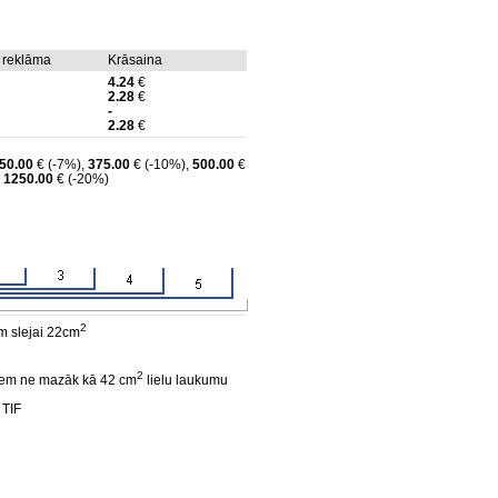
 reklāma
Krāsaina
4.24
€
2.28
€
-
2.28
€
50.00
€ (-7%),
375.00
€ (-10%),
500.00
€
,
1250.00
€ (-20%)
2
m slejai 22cm
2
izņem ne mazāk kā 42 cm
lielu laukumu
 TIF