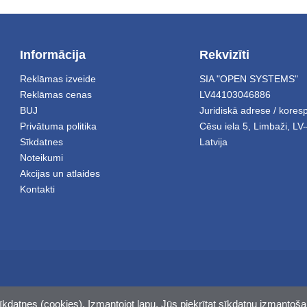
Informācija
Rekvizīti
Reklāmas izveide
SIA "OPEN SYSTEMS"
Reklāmas cenas
LV44103046886
BUJ
Juridiskā adrese / kore
Privātuma politika
Cēsu iela 5
,
Limbaži
,
LV-
Sīkdatnes
Latvija
Noteikumi
Akcijas un atlaides
Kontakti
īkdatnes (cookies). Izmantojot lapu, Jūs piekrītat sīkdatņu izmantoša