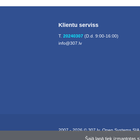
Klientu serviss
T.
20240307
(D.d. 9:00-16:00)
info@307.lv
2007 - 2026 © 307.lv, Open Systems SIA
Šajā lapā tiek izmantotas s