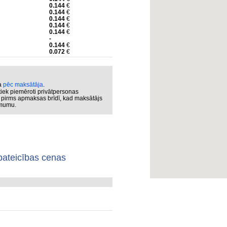
0.144
€
0.144
€
0.144
€
0.144
€
0.144
€
-
0.144
€
0.072
€
ka
pēc maksātāja
.
iek piemēroti privātpersonas
s pirms apmaksas brīdī, kad maksātājs
ēmumu.
pateicības cenas