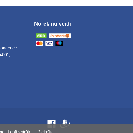
Norēķinu veidi
spondence:
4001,
nai.
Lasīt vairāk
Piekrītu