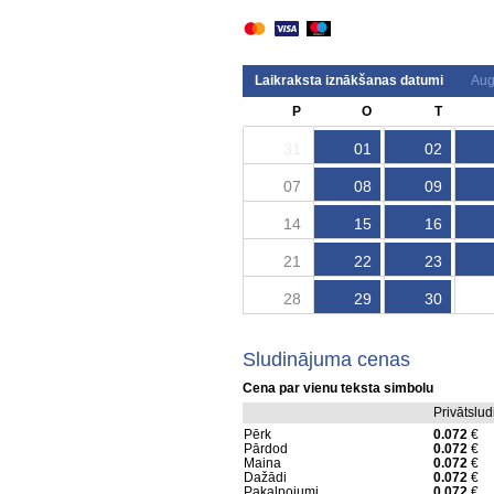
Laikraksta iznākšanas datumi
Aug
P
O
T
31
01
02
07
08
09
14
15
16
21
22
23
28
29
30
Sludinājuma cenas
Cena par vienu teksta simbolu
Privātslu
Pērk
0.072
€
Pārdod
0.072
€
Maina
0.072
€
Dažādi
0.072
€
Pakalpojumi
0.072
€