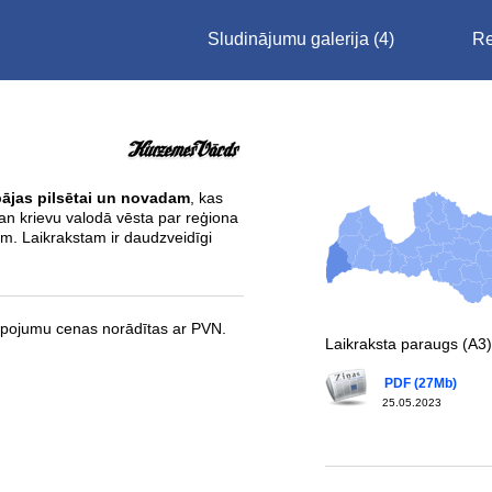
Sludinājumu galerija
(4)
Re
pājas pilsētai un novadam
, kas
gan krievu valodā vēsta par reģiona
em. Laikrakstam ir daudzveidīgi
pojumu cenas norādītas ar PVN.
Laikraksta paraugs (A3)
PDF (27Mb)
25.05.2023