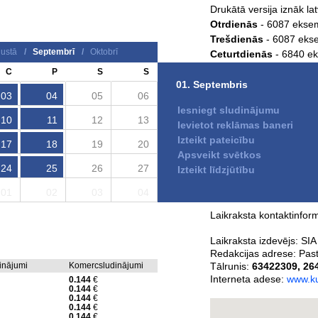
Drukātā versija iznāk la
Otrdienās
- 6087 ekse
Trešdienās
- 6087 eks
ustā
/
Septembrī
/
Oktobrī
Ceturtdienās
- 6840 e
Piektdienās
- 6087 ek
C
P
S
S
Laikraksta izplatīšana
01. Septembris
03
04
05
06
citās tirdzniecības vietā
Iesniegt sludinājumu
10
11
12
13
Ievietot reklāmas baneri
Laikraksta Kurzemes
Izteikt pateicību
17
18
19
20
Kurzemes Vārds - drukā
Apsveikt svētkos
Kurzemes Vārds - e-lai
24
25
26
27
Izteikt līdzjūtību
01
02
03
04
Laikraksta kontaktinform
Laikraksta izdevējs:
SIA
Redakcijas adrese:
Past
dinājumi
Komercsludinājumi
Tālrunis:
63422309
,
26
Interneta adese:
www.ku
0.144
€
0.144
€
0.144
€
0.144
€
0.144
€