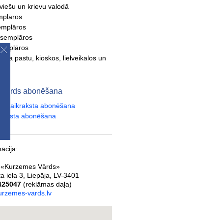
tviešu un krievu valodā
mplāros
emplāros
ksemplāros
semplāros
- pa pastu, kioskos, lielveikalos un
s
 Vārds abonēšana
tā laikraksta abonēšana
kraksta abonēšana
ācija:
 «Kurzemes Vārds»
a iela 3
,
Liepāja
,
LV-3401
425047
(reklāmas daļa)
rzemes-vards.lv