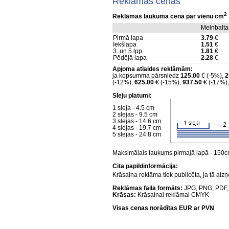
Reklāmas cenas
2
Reklāmas laukuma cena par vienu cm
Melnbalta
Pirmā lapa
3.79
€
Iekšlapa
1.51
€
3. un 5.lpp.
1.81
€
Pēdējā lapa
2.28
€
Apjoma atlaides reklāmām:
ja kopsumma pārsniedz
125.00
€ (-5%),
2
(-12%),
625.00
€ (-15%),
937.50
€ (-17%)
Sleju platumi:
1 sleja - 4.5 cm
2 slejas - 9.5 cm
3 slejas - 14.6 cm
4 slejas - 19.7 cm
5 slejas - 24.8 cm
Maksimālais laukums pirmajā lapā - 150c
Cita papildinformācija:
Krāsaina reklāma tiek publicēta, ja tā a
Reklāmas faila formāts:
JPG, PNG, PDF,
Krāsas:
Krāsainai reklāmai CMYK
Visas cenas norādītas EUR ar PVN