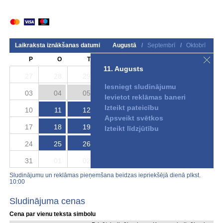
Laikraksta iznākšanas datumi
Augustā
/
Septembrī
/
Oktobrī
P
O
T
C
P
S
S
11. Augusts
27
28
29
30
31
01
02
Iesniegt sludinājumu
03
04
05
06
07
08
09
Ievietot reklāmas baneri
Izteikt pateicību
10
11
12
13
14
15
16
Apsveikt svētkos
17
18
19
20
21
22
23
Izteikt līdzjūtību
24
25
26
27
28
29
30
31
01
02
03
04
05
06
Sludinājumu un reklāmas pieņemšana beidzas iepriekšējā dienā plkst.
10:00
Sludinājuma cenas
Cena par vienu teksta simbolu