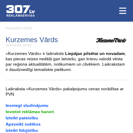
Kurzemes Vārds
Kurzemes Vārds
laikraksts, avīze
«Kurzemes Vārds» ir laikraksts
Liepājas pilsētai un novadam
,
kas piecas reizes nedēļā gan latviešu, gan krievu valodā vēsta
par reģiona aktualitātēm, notikumiem un cilvēkiem. Laikrakstam
ir daudzveidīgi tematiskie pielikumi.
Laikraksta «Kurzemes Vārds» pakalpojumu cenas norādītas ar
PVN.
Iesniegt sludinājumu
Ievietot reklāmas baneri
Izteikt pateicību
Apsveikt svētkos
Izteikt līdzjūtību