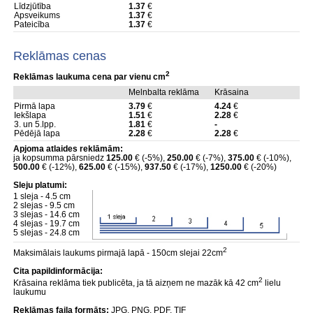
Līdzjūtība
1.37
€
Apsveikums
1.37
€
Pateicība
1.37
€
Reklāmas cenas
2
Reklāmas laukuma cena par vienu cm
Melnbalta reklāma
Krāsaina
Pirmā lapa
3.79
€
4.24
€
Iekšlapa
1.51
€
2.28
€
3. un 5.lpp.
1.81
€
-
Pēdējā lapa
2.28
€
2.28
€
Apjoma atlaides reklāmām:
ja kopsumma pārsniedz
125.00
€ (-5%),
250.00
€ (-7%),
375.00
€ (-10%),
500.00
€ (-12%),
625.00
€ (-15%),
937.50
€ (-17%),
1250.00
€ (-20%)
Sleju platumi:
1 sleja - 4.5 cm
2 slejas - 9.5 cm
3 slejas - 14.6 cm
4 slejas - 19.7 cm
5 slejas - 24.8 cm
2
Maksimālais laukums pirmajā lapā - 150cm slejai 22cm
Cita papildinformācija:
2
Krāsaina reklāma tiek publicēta, ja tā aizņem ne mazāk kā 42 cm
lielu
laukumu
Reklāmas faila formāts:
JPG, PNG, PDF, TIF