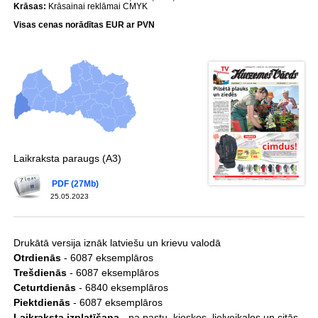
Krāsas:
Krāsainai reklāmai CMYK
Visas cenas norādītas EUR ar PVN
Laikraksta paraugs (A3)
PDF (27Mb)
25.05.2023
Drukātā versija iznāk latviešu un krievu valodā
Otrdienās
- 6087 eksemplāros
Trešdienās
- 6087 eksemplāros
Ceturtdienās
- 6840 eksemplāros
Piektdienās
- 6087 eksemplāros
Laikraksta izplatīšana
- pa pastu, kioskos, lielveikalos un citās