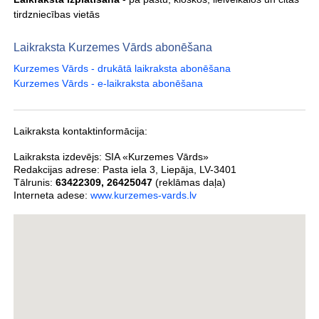
tirdzniecības vietās
Laikraksta Kurzemes Vārds abonēšana
Kurzemes Vārds - drukātā laikraksta abonēšana
Kurzemes Vārds - e-laikraksta abonēšana
Laikraksta kontaktinformācija:
Laikraksta izdevējs:
SIA «Kurzemes Vārds»
Redakcijas adrese:
Pasta iela 3
,
Liepāja
,
LV-3401
Tālrunis:
63422309
,
26425047
(reklāmas daļa)
Interneta adese:
www.kurzemes-vards.lv