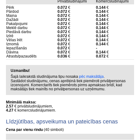
Privātsludinājumi
Komercsludinājumi
Pērk
0.072
€
0.144
€
Pārdod
0.072
€
0.144
€
Maina
0.072
€
0.144
€
Dažādi
0.072
€
0.144
€
Pakalpojumi
0.072
€
0.144
€
Meklē darbu
0.072
€
0.144
€
Piedāvā darbu
0.072
€
0.144
€
Izīrē
0.072
€
0.144
€
Vēlas īrēt
0.072
€
0.144
€
Iznomā
0.072
€
0.144
€
Iepazīšanās
0.072
€
-
Dāvina
0.072
€
0.144
€
Atrasts/pazaudēts
0.036
€
0.072
€
Uzmanību!
Šajā laikrakstā sludinājuma tipu nosaka
pēc maksātāja
.
Sastādot sludinājumu, cenas aprēķinā tiek piemēroti privātpersonas
izcenojumi. Komerctarifs tiek piemērots pirms apmaksas brīdī, kad
maksātājs tiek mainīts no privātpersonas uz uzņēmumu.
Minimālā maksa:
2.57
€ privātsludinājumiem,
4.27
€ komercsludinājumiem.
Līdzjūtības, apsveikuma un pateicības cenas
Cena par vienu rindu
(40 simboli)