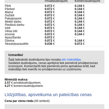
Privātsludinājumi
Komercsludinājumi
Pērk
0.072
€
0.144
€
Pārdod
0.072
€
0.144
€
Maina
0.072
€
0.144
€
Dažādi
0.072
€
0.144
€
Pakalpojumi
0.072
€
0.144
€
Meklē darbu
0.072
€
0.144
€
Piedāvā darbu
0.072
€
0.144
€
Izīrē
0.072
€
0.144
€
Vēlas īrēt
0.072
€
0.144
€
Iznomā
0.072
€
0.144
€
Iepazīšanās
0.072
€
-
Dāvina
0.072
€
0.144
€
Atrasts/pazaudēts
0.036
€
0.072
€
Uzmanību!
Šajā laikrakstā sludinājuma tipu nosaka
pēc maksātāja
.
Sastādot sludinājumu, cenas aprēķinā tiek piemēroti privātpersonas
izcenojumi. Komerctarifs tiek piemērots pirms apmaksas brīdī, kad
maksātājs tiek mainīts no privātpersonas uz uzņēmumu.
Minimālā maksa:
2.57
€ privātsludinājumiem,
4.27
€ komercsludinājumiem.
Līdzjūtības, apsveikuma un pateicības cenas
Cena par vienu rindu
(40 simboli)