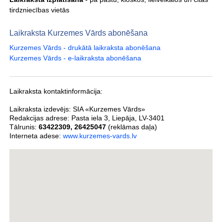
tirdzniecības vietās
Laikraksta Kurzemes Vārds abonēšana
Kurzemes Vārds - drukātā laikraksta abonēšana
Kurzemes Vārds - e-laikraksta abonēšana
Laikraksta kontaktinformācija:
Laikraksta izdevējs:
SIA «Kurzemes Vārds»
Redakcijas adrese:
Pasta iela 3
,
Liepāja
,
LV-3401
Tālrunis:
63422309
,
26425047
(reklāmas daļa)
Interneta adese:
www.kurzemes-vards.lv