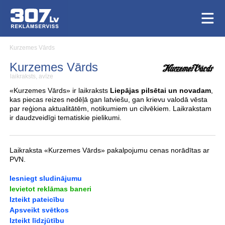
Kurzemes Vārds
Kurzemes Vārds
laikraksts, avīze
«Kurzemes Vārds» ir laikraksts
Liepājas pilsētai un novadam
,
kas piecas reizes nedēļā gan latviešu, gan krievu valodā vēsta
par reģiona aktualitātēm, notikumiem un cilvēkiem. Laikrakstam
ir daudzveidīgi tematiskie pielikumi.
Laikraksta «Kurzemes Vārds» pakalpojumu cenas norādītas ar
PVN.
Iesniegt sludinājumu
Ievietot reklāmas baneri
Izteikt pateicību
Apsveikt svētkos
Izteikt līdzjūtību