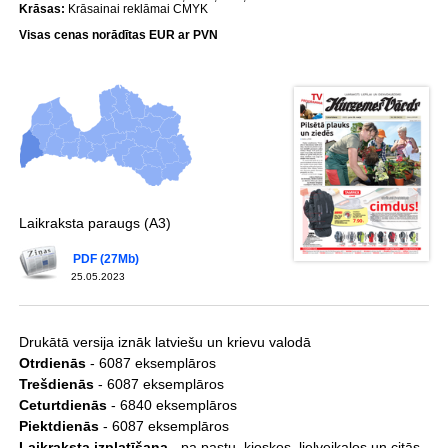
Krāsas:
Krāsainai reklāmai CMYK
Visas cenas norādītas EUR ar PVN
Laikraksta paraugs (A3)
PDF (27Mb)
25.05.2023
Drukātā versija iznāk latviešu un krievu valodā
Otrdienās
- 6087 eksemplāros
Trešdienās
- 6087 eksemplāros
Ceturtdienās
- 6840 eksemplāros
Piektdienās
- 6087 eksemplāros
Laikraksta izplatīšana
- pa pastu, kioskos, lielveikalos un citās