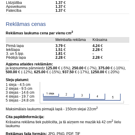
Līdzjūtība
1.37
€
Apsveikums
1.37
€
Pateicība
1.37
€
Reklāmas cenas
2
Reklāmas laukuma cena par vienu cm
Melnbalta reklāma
Krāsaina
Pirmā lapa
3.79
€
4.24
€
Iekšlapa
1.51
€
2.28
€
3. un 5.lpp.
1.81
€
-
Pēdējā lapa
2.28
€
2.28
€
Apjoma atlaides reklāmām:
ja kopsumma pārsniedz
125.00
€ (-5%),
250.00
€ (-7%),
375.00
€ (-10%),
500.00
€ (-12%),
625.00
€ (-15%),
937.50
€ (-17%),
1250.00
€ (-20%)
Sleju platumi:
1 sleja - 4.5 cm
2 slejas - 9.5 cm
3 slejas - 14.6 cm
4 slejas - 19.7 cm
5 slejas - 24.8 cm
2
Maksimālais laukums pirmajā lapā - 150cm slejai 22cm
Cita papildinformācija:
2
Krāsaina reklāma tiek publicēta, ja tā aizņem ne mazāk kā 42 cm
lielu
laukumu
Reklāmas faila formāts:
JPG, PNG, PDF, TIF