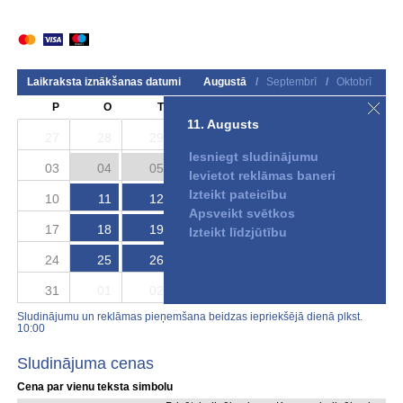
Laikraksta iznākšanas datumi
Augustā
/
Septembrī
/
Oktobrī
P
O
T
C
P
S
S
11. Augusts
27
28
29
30
31
01
02
Iesniegt sludinājumu
03
04
05
06
07
08
09
Ievietot reklāmas baneri
Izteikt pateicību
10
11
12
13
14
15
16
Apsveikt svētkos
17
18
19
20
21
22
23
Izteikt līdzjūtību
24
25
26
27
28
29
30
31
01
02
03
04
05
06
Sludinājumu un reklāmas pieņemšana beidzas iepriekšējā dienā plkst.
10:00
Sludinājuma cenas
Cena par vienu teksta simbolu