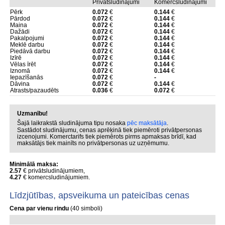
Privātsludinājumi
Komercsludinājumi
Pērk
0.072
€
0.144
€
Pārdod
0.072
€
0.144
€
Maina
0.072
€
0.144
€
Dažādi
0.072
€
0.144
€
Pakalpojumi
0.072
€
0.144
€
Meklē darbu
0.072
€
0.144
€
Piedāvā darbu
0.072
€
0.144
€
Izīrē
0.072
€
0.144
€
Vēlas īrēt
0.072
€
0.144
€
Iznomā
0.072
€
0.144
€
Iepazīšanās
0.072
€
-
Dāvina
0.072
€
0.144
€
Atrasts/pazaudēts
0.036
€
0.072
€
Uzmanību!
Šajā laikrakstā sludinājuma tipu nosaka
pēc maksātāja
.
Sastādot sludinājumu, cenas aprēķinā tiek piemēroti privātpersonas
izcenojumi. Komerctarifs tiek piemērots pirms apmaksas brīdī, kad
maksātājs tiek mainīts no privātpersonas uz uzņēmumu.
Minimālā maksa:
2.57
€ privātsludinājumiem,
4.27
€ komercsludinājumiem.
Līdzjūtības, apsveikuma un pateicības cenas
Cena par vienu rindu
(40 simboli)