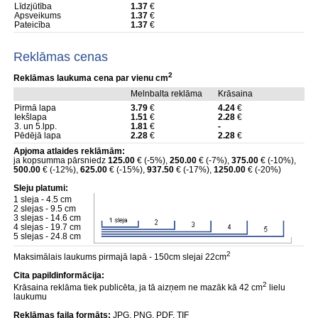
Līdzjūtība
1.37
€
Apsveikums
1.37
€
Pateicība
1.37
€
Reklāmas cenas
2
Reklāmas laukuma cena par vienu cm
Melnbalta reklāma
Krāsaina
Pirmā lapa
3.79
€
4.24
€
Iekšlapa
1.51
€
2.28
€
3. un 5.lpp.
1.81
€
-
Pēdējā lapa
2.28
€
2.28
€
Apjoma atlaides reklāmām:
ja kopsumma pārsniedz
125.00
€ (-5%),
250.00
€ (-7%),
375.00
€ (-10%),
500.00
€ (-12%),
625.00
€ (-15%),
937.50
€ (-17%),
1250.00
€ (-20%)
Sleju platumi:
1 sleja - 4.5 cm
2 slejas - 9.5 cm
3 slejas - 14.6 cm
4 slejas - 19.7 cm
5 slejas - 24.8 cm
2
Maksimālais laukums pirmajā lapā - 150cm slejai 22cm
Cita papildinformācija:
2
Krāsaina reklāma tiek publicēta, ja tā aizņem ne mazāk kā 42 cm
lielu
laukumu
Reklāmas faila formāts:
JPG, PNG, PDF, TIF