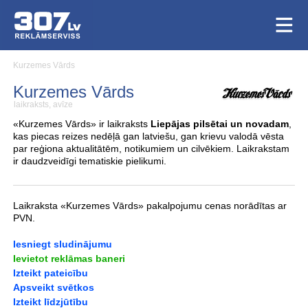
Kurzemes Vārds
Kurzemes Vārds
laikraksts, avīze
«Kurzemes Vārds» ir laikraksts
Liepājas pilsētai un novadam
,
kas piecas reizes nedēļā gan latviešu, gan krievu valodā vēsta
par reģiona aktualitātēm, notikumiem un cilvēkiem. Laikrakstam
ir daudzveidīgi tematiskie pielikumi.
Laikraksta «Kurzemes Vārds» pakalpojumu cenas norādītas ar
PVN.
Iesniegt sludinājumu
Ievietot reklāmas baneri
Izteikt pateicību
Apsveikt svētkos
Izteikt līdzjūtību