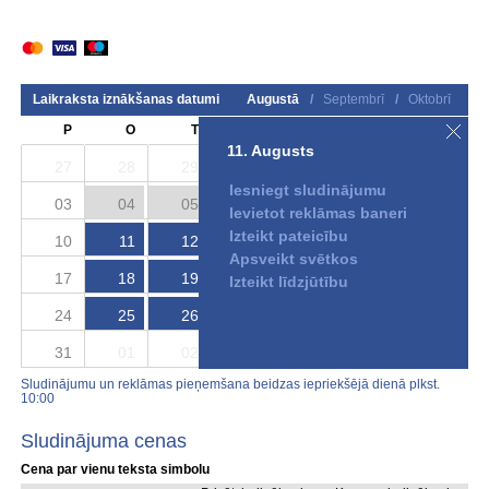
Laikraksta iznākšanas datumi
Augustā
/
Septembrī
/
Oktobrī
P
O
T
C
P
S
S
11. Augusts
27
28
29
30
31
01
02
Iesniegt sludinājumu
03
04
05
06
07
08
09
Ievietot reklāmas baneri
Izteikt pateicību
10
11
12
13
14
15
16
Apsveikt svētkos
17
18
19
20
21
22
23
Izteikt līdzjūtību
24
25
26
27
28
29
30
31
01
02
03
04
05
06
Sludinājumu un reklāmas pieņemšana beidzas iepriekšējā dienā plkst.
10:00
Sludinājuma cenas
Cena par vienu teksta simbolu