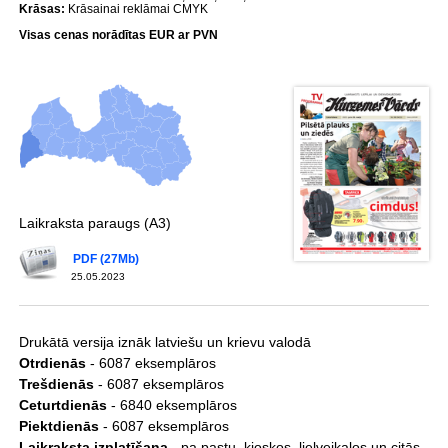
Krāsas:
Krāsainai reklāmai CMYK
Visas cenas norādītas EUR ar PVN
Laikraksta paraugs (A3)
PDF (27Mb)
25.05.2023
Drukātā versija iznāk latviešu un krievu valodā
Otrdienās
- 6087 eksemplāros
Trešdienās
- 6087 eksemplāros
Ceturtdienās
- 6840 eksemplāros
Piektdienās
- 6087 eksemplāros
Laikraksta izplatīšana
- pa pastu, kioskos, lielveikalos un citās