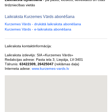
tirdzniecības vietās
Laikraksta Kurzemes Vārds abonēšana
Kurzemes Vārds - drukātā laikraksta abonēšana
Kurzemes Vārds - e-laikraksta abonēšana
Laikraksta kontaktinformācija:
Laikraksta izdevējs:
SIA «Kurzemes Vārds»
Redakcijas adrese:
Pasta iela 3
,
Liepāja
,
LV-3401
Tālrunis:
63422309
,
26425047
(reklāmas daļa)
Interneta adese:
www.kurzemes-vards.lv